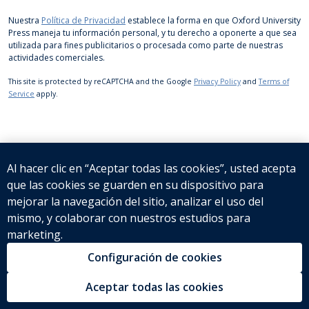
Nuestra
Política de Privacidad
establece la forma en que Oxford University
Press maneja tu información personal, y tu derecho a oponerte a que sea
utilizada para fines publicitarios o procesada como parte de nuestras
actividades comerciales.
This site is protected by reCAPTCHA and the Google
Privacy Policy
and
Terms of
Service
apply.
Al hacer clic en “Aceptar todas las cookies”, usted acepta
que las cookies se guarden en su dispositivo para
mejorar la navegación del sitio, analizar el uso del
mismo, y colaborar con nuestros estudios para
Política de cookies
Aviso legal
Política de privacidad
marketing.
Política de Gestión de Calidad y Medio Ambiente
Ayuda
Contacto
OUP España
Tienda Online
Configuración de cookies
Aceptar todas las cookies